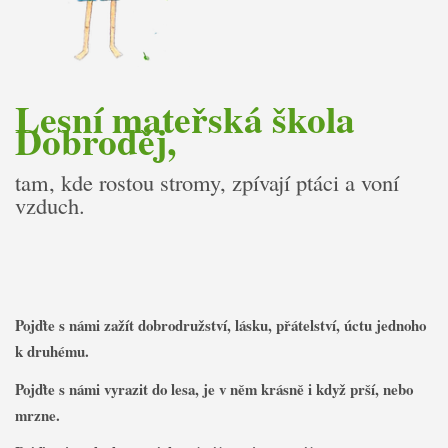
Lesní mateřská škola
Dobroděj,
tam, kde rostou stromy, zpívají ptáci a voní
vzduch.
Pojďte s námi zažít dobrodružství, lásku, přátelství, úctu jednoho
k druhému.
Pojďte s námi vyrazit do lesa, je v něm krásně i když prší, nebo
mrzne.