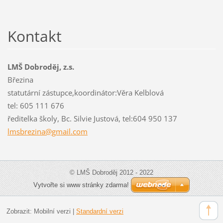
Kontakt
LMŠ Dobroděj, z.s.
Březina
statutární zástupce,koordinátor:Věra Kelblová
tel: 605 111 676
ředitelka školy, Bc. Silvie Justová, tel:604 950 137
lmsbrezi
na@gmail
.com
© LMŠ Dobroděj 2012 - 2022
Vytvořte si www stránky zdarma!
Zobrazit:
Mobilní verzi
|
Standardní verzi